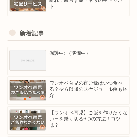
離れて暮らす親・家族の生活サポー
ト
新着記事
保護中: （準備中）
ワンオペ育児の夜ご飯はいつ食べ
る？夕方以降のスケジュール例も紹
介
【ワンオペ育児】ご飯を作りたくな
い日を乗り切る6つの方法！コツ
は？