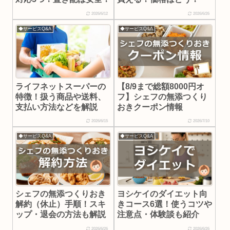
2026/6/12
2026/6/26
◆サービスQ&A
◆サービスQ&A
ライフネットスーパーの
【8/9まで総額8000円オ
特徴！扱う商品や送料、
フ】シェフの無添つくり
支払い方法などを解説
おきクーポン情報
2026/6/15
2026/7/10
◆サービスQ&A
◆サービスQ&A
シェフの無添つくりおき
ヨシケイのダイエット向
解約（休止）手順！スキ
きコース6選！使うコツや
ップ・退会の方法も解説
注意点・体験談も紹介
2026/6/26
2026/6/26